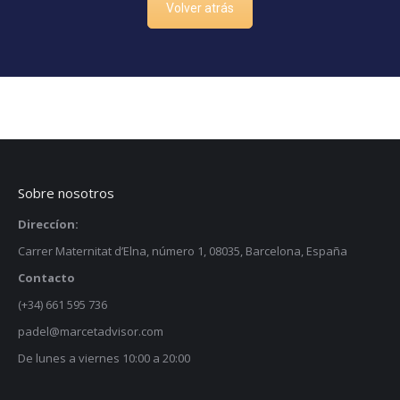
Volver atrás
Sobre nosotros
Direccíon:
Carrer Maternitat d’Elna, número 1, 08035, Barcelona, España
Contacto
(+34) 661 595 736
padel@marcetadvisor.com
De lunes a viernes 10:00 a 20:00